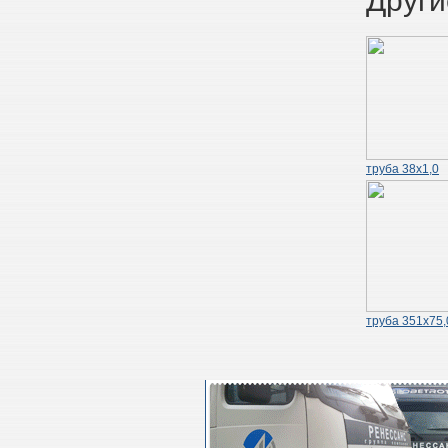
Други
труба 38х1,0
труба 351х75,