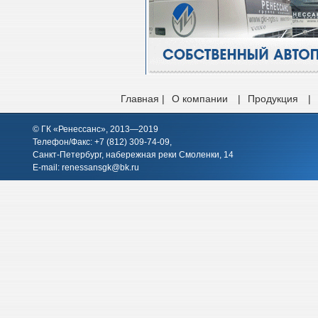
Главная |
О компании
|
Продукция
|
© ГК «Ренессанс», 2013—2019
Телефон/Факс: +7 (812)
309-74-09
,
Санкт-Петербург, набережная реки Смоленки, 14
E-mail:
renessansgk@bk.ru