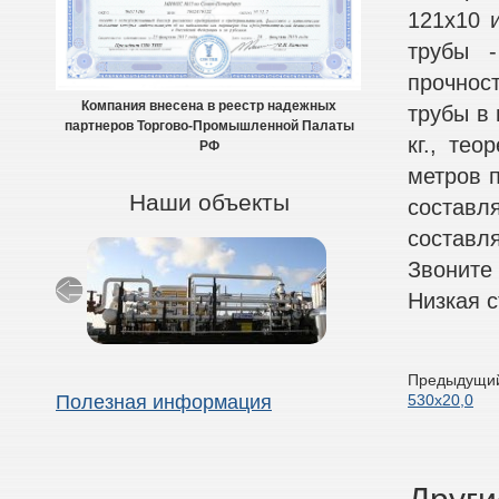
121х10 
трубы -
прочнос
Компания внесена в реестр надежных
трубы в 
партнеров Торгово-Промышленной Палаты
кг., тео
РФ
метров п
Наши объекты
составля
составля
Звоните
Низкая с
Предыдущий
530х20,0
Полезная информация