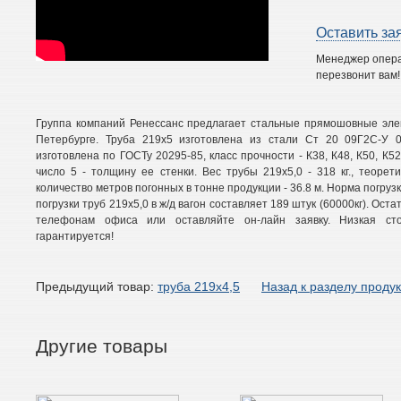
Оставить за
Менеджер опер
перезвонит вам!
Группа компаний Ренессанс предлагает стальные прямошовные элек
Петербурге. Труба 219х5 изготовлена из стали Ст 20 09Г2С-У 0
изготовлена по ГОСТу 20295-85, класс прочности - К38, К48, К50, К5
число 5 - толщину ее стенки. Вес трубы 219х5,0 - 318 кг., теорети
количество метров погонных в тонне продукции - 36.8 м. Норма погрузк
погрузки труб 219х5,0 в ж/д вагон составляет 189 штук (60000кг). Оста
телефонам офиса или оставляйте он-лайн заявку. Низкая сто
гарантируется!
Предыдущий товар:
труба 219х4,5
Назад к разделу проду
Другие товары