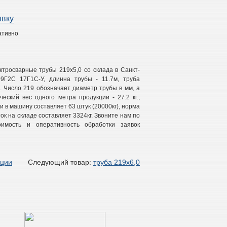
явку
ативно
тросварные трубы 219х5,0 со склада в Санкт-
9Г2С 17Г1С-У, длинна трубы - 11.7м, труба
2. Число 219 обозначает диаметр трубы в мм, а
ческий вес одного метра продукции - 27.2 кг.,
и в машину составляет 63 штук (20000кг), норма
ток на складе составляет 3324кг. Звоните нам по
имость и оперативность обработки заявок
кции
Следующий товар:
труба 219х6,0