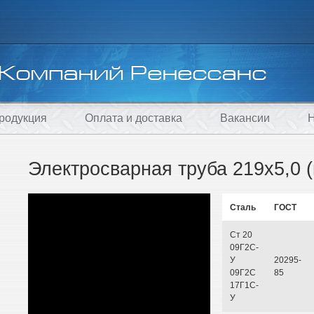
родукция
Оплата и доставка
Вакансии
Н
Электросварная труба 219х5,0 
Сталь
ГОСТ
Ст 20
09Г2С-
У
20295-
09Г2С
85
17Г1С-
У