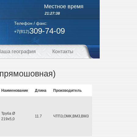
Местное время
21:27:38
Телефон / факс:
309-74-09
+7(812)
аша география
Контакты
(прямошовная)
Наименование
Длина
Производитель
Труба Ø
11.7
ЧТПЗ,ОМК,ВМЗ,ВМЗ
219х5,0