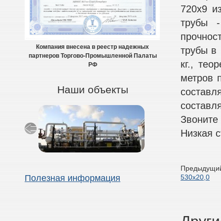
720х9 и
трубы -
прочнос
Компания внесена в реестр надежных
трубы в 
партнеров Торгово-Промышленной Палаты
кг., тео
РФ
метров 
Наши объекты
составля
составля
Звоните
Низкая с
Предыдущий
530х20,0
Полезная информация