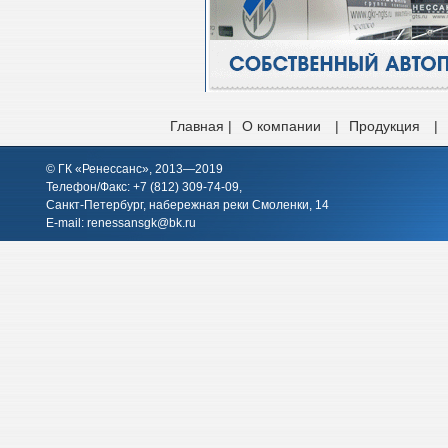
Главная |
О компании
|
Продукция
|
© ГК «Ренессанс», 2013—2019
Телефон/Факс: +7 (812)
309-74-09
,
Санкт-Петербург, набережная реки Смоленки, 14
E-mail:
renessansgk@bk.ru