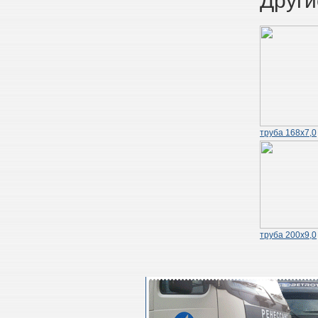
Други
труба 168х7,0
труба 200х9,0