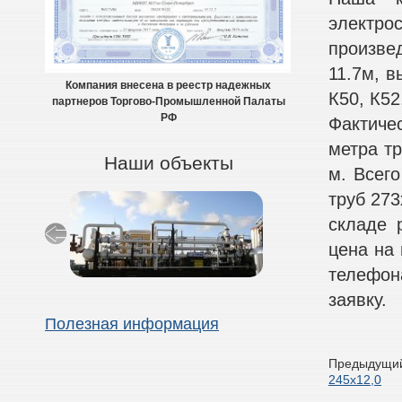
электро
произве
11.7м, в
Компания внесена в реестр надежных
К50, К52
партнеров Торгово-Промышленной Палаты
РФ
Фактичес
метра тр
Наши объекты
м. Всего
труб 273
складе 
цена на
телефон
заявку.
Полезная информация
Предыдущий
245х12,0