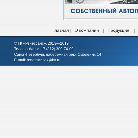
Главная |
О компании
|
Продукция
|
© ГК «Ренессанс», 2013—2019
Телефон/Факс: +7 (812)
309-74-09
,
Санкт-Петербург, набережная реки Смоленки, 14
E-mail:
renessansgk@bk.ru