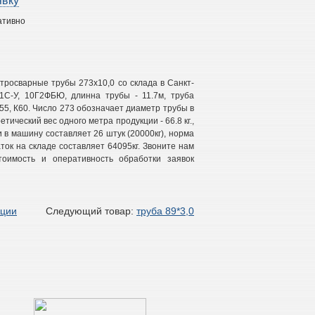
явку
ативно
росварные трубы 273х10,0 со склада в Санкт-
1С-У, 10Г2ФБЮ, длинна трубы - 11.7м, труба
К55, К60. Число 273 обозначает диаметр трубы в
ретический вес одного метра продукции - 66.8 кг.,
и в машину составляет 26 штук (20000кг), норма
аток на складе составляет 64095кг. Звоните нам
оимость и оперативность обработки заявок
кции
Следующий товар:
труба 89*3,0