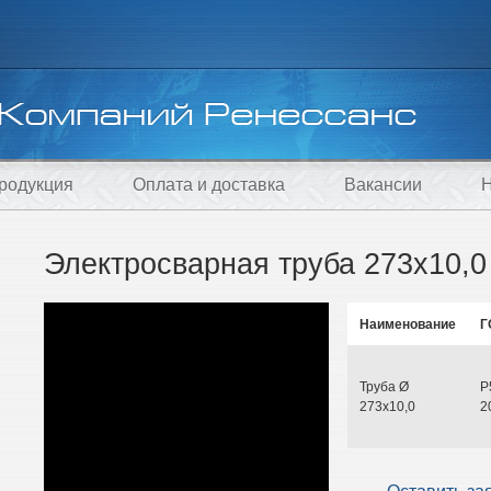
родукция
Оплата и доставка
Вакансии
Н
Электросварная труба 273х10,
Наименование
Г
Труба Ø
Р
273х10,0
2