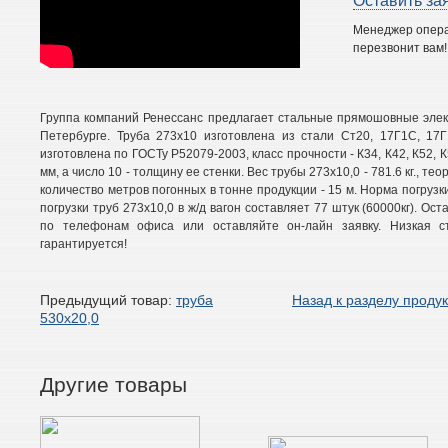
Оставить за
Менеджер опер
перезвонит вам!
Группа компаний Ренессанс предлагает стальные прямошовные элект
Петербурге. Труба 273х10 изготовлена из стали Ст20, 17Г1С, 17Г
изготовлена по ГОСТу Р52079-2003, класс прочности - К34, К42, К52, 
мм, а число 10 - толщину ее стенки. Вес трубы 273х10,0 - 781.6 кг., тео
количество метров погонных в тонне продукции - 15 м. Норма погрузк
погрузки труб 273х10,0 в ж/д вагон составляет 77 штук (60000кг). Ост
по телефонам офиса или оставляйте он-лайн заявку. Низкая ст
гарантируется!
Предыдущий товар:
труба
Назад к разделу проду
530х20,0
Другие товары