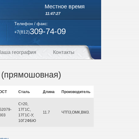
Местное время
11:47:27
Телефон / факс:
309-74-09
+7(812)
аша география
Контакты
0 (прямошовная)
ОСТ
Сталь
Длина
Производитель
Ст20,
52079-
17Г1С,
11.7
ЧТПЗ,ОМК,ВМЗ.
003
17Г1С-У,
10Г2ФБЮ