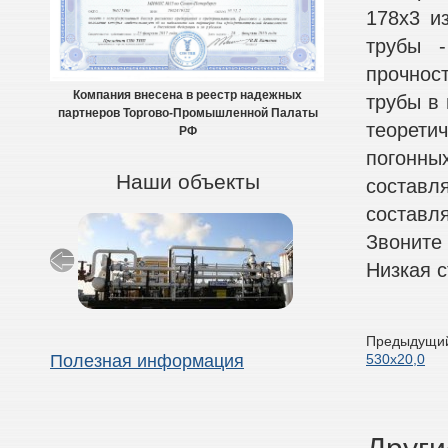
178х3 и
трубы -
прочнос
Компания внесена в реестр надежных
трубы в 
партнеров Торгово-Промышленной Палаты
теоретич
РФ
погонн
Наши объекты
составля
составля
Звоните
Низкая с
Предыдущий
530х20,0
Полезная информация