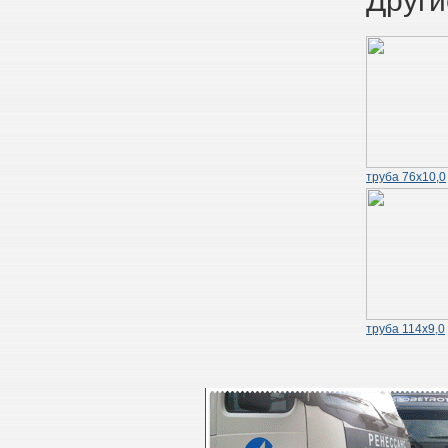
Други
труба 76х10,0
труба 114х9,0