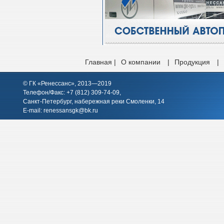
Главная |
О компании
|
Продукция
|
© ГК «Ренессанс», 2013—2019
Телефон/Факс: +7 (812)
309-74-09
,
Санкт-Петербург, набережная реки Смоленки, 14
E-mail:
renessansgk@bk.ru