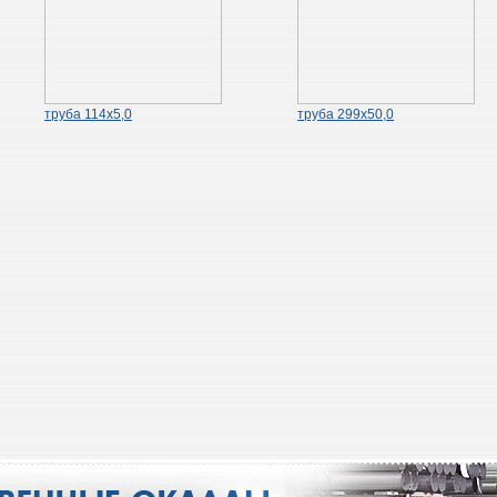
труба 114х5,0
труба 299х50,0