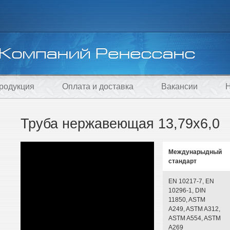
родукция
Оплата и доставка
Вакансии
Н
Труба нержавеющая 13,79х6,0
Междунарыдный
стандарт
EN 10217-7, EN
10296-1, DIN
11850, ASTM
A249, ASTM A312,
ASTM A554, ASTM
A269