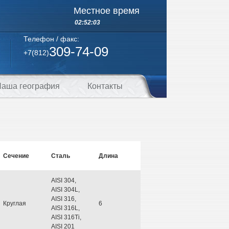
Местное время
02:52:04
Телефон / факс:
309-74-09
+7(812)
аша география
Контакты
Сечение
Сталь
Длина
AISI 304,
AISI 304L,
AISI 316,
Круглая
6
AISI 316L,
AISI 316Ti,
AISI 201