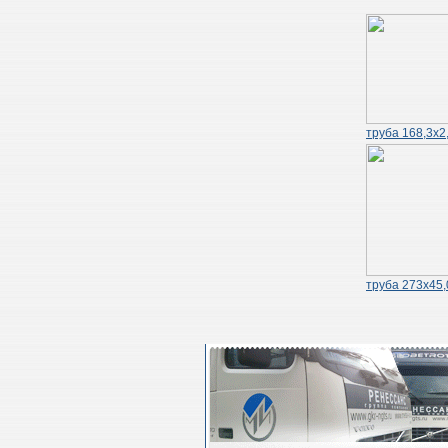
труба 168,3х2
труба 273х45,