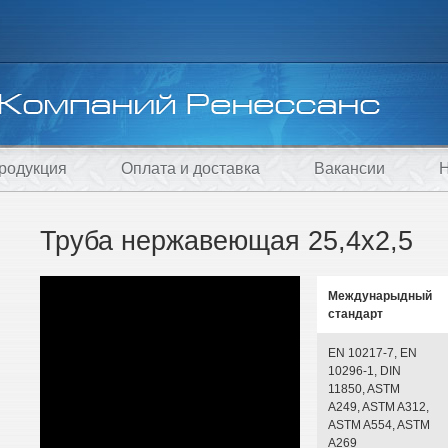
родукция
Оплата и доставка
Вакансии
Н
Труба нержавеющая 25,4х2,5
Междунарыдный
стандарт
EN 10217-7, EN
10296-1, DIN
11850, ASTM
A249, ASTM A312,
ASTM A554, ASTM
A269