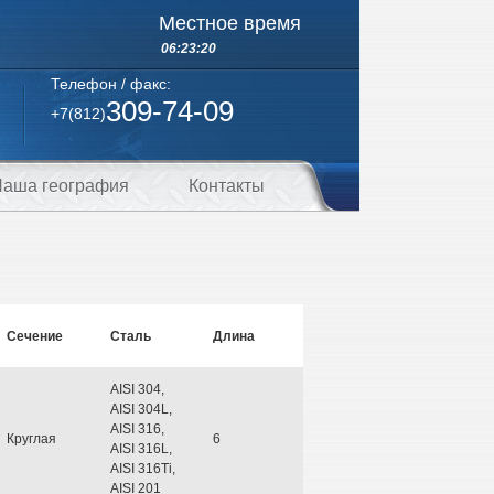
Местное время
06:23:20
Телефон / факс:
309-74-09
+7(812)
аша география
Контакты
Сечение
Сталь
Длина
AISI 304,
AISI 304L,
AISI 316,
Круглая
6
AISI 316L,
AISI 316Ti,
AISI 201